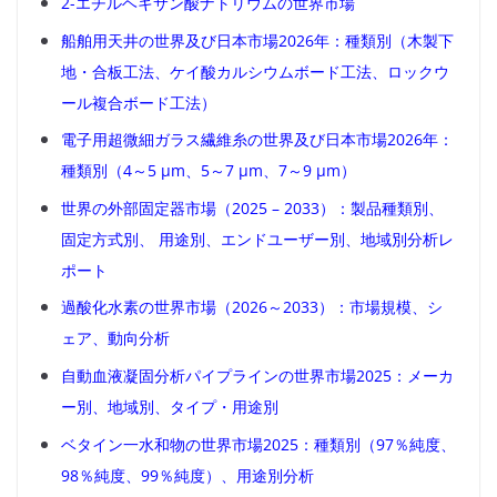
2-エチルヘキサン酸ナトリウムの世界市場
船舶用天井の世界及び日本市場2026年：種類別（木製下
地・合板工法、ケイ酸カルシウムボード工法、ロックウ
ール複合ボード工法）
電子用超微細ガラス繊維糸の世界及び日本市場2026年：
種類別（4～5 μm、5～7 μm、7～9 μm）
世界の外部固定器市場（2025 – 2033）：製品種類別、
固定方式別、 用途別、エンドユーザー別、地域別分析レ
ポート
過酸化水素の世界市場（2026～2033）：市場規模、シ
ェア、動向分析
自動血液凝固分析パイプラインの世界市場2025：メーカ
ー別、地域別、タイプ・用途別
ベタイン一水和物の世界市場2025：種類別（97％純度、
98％純度、99％純度）、用途別分析