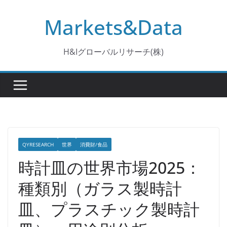
コ
Markets&Data
ン
テ
ン
H&Iグローバルリサーチ(株)
ツ
へ
ス
キ
ッ
プ
QYRESEARCH
世界
消費財/食品
時計皿の世界市場2025：
種類別（ガラス製時計
皿、プラスチック製時計