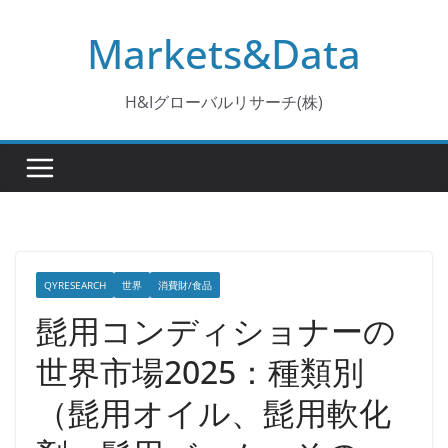
コ
Markets&Data
ン
テ
ン
H&Iグローバルリサーチ(株)
ツ
へ
ス
キ
ッ
プ
QYRESEARCH
世界
消費財/食品
髭用コンディショナーの
世界市場2025：種類別
（髭用オイル、髭用軟化