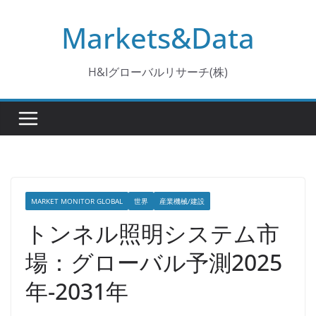
コ
Markets&Data
ン
テ
ン
H&Iグローバルリサーチ(株)
ツ
へ
ス
キ
ッ
プ
MARKET MONITOR GLOBAL
世界
産業機械/建設
トンネル照明システム市
場：グローバル予測2025
年-2031年