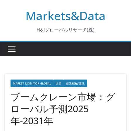
コ
Markets&Data
ン
テ
ン
H&Iグローバルリサーチ(株)
ツ
へ
ス
キ
ッ
プ
MARKET MONITOR GLOBAL
世界
産業機械/建設
ブームクレーン市場：グ
ローバル予測2025
年-2031年