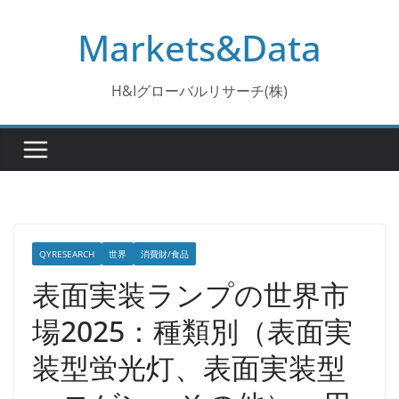
コ
Markets&Data
ン
テ
ン
H&Iグローバルリサーチ(株)
ツ
へ
ス
キ
ッ
プ
QYRESEARCH
世界
消費財/食品
表面実装ランプの世界市
場2025：種類別（表面実
装型蛍光灯、表面実装型