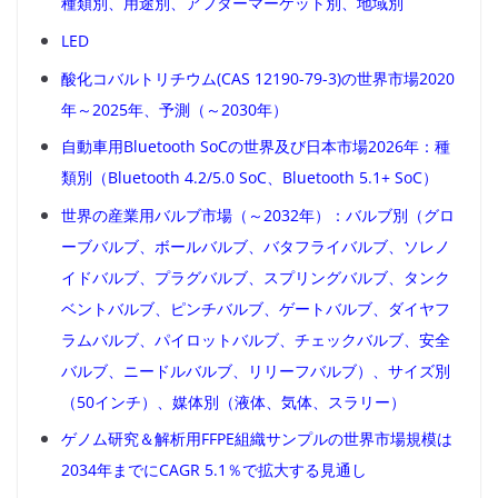
種類別、用途別、アフターマーケット別、地域別
LED
酸化コバルトリチウム(CAS 12190-79-3)の世界市場2020
年～2025年、予測（～2030年）
自動車用Bluetooth SoCの世界及び日本市場2026年：種
類別（Bluetooth 4.2/5.0 SoC、Bluetooth 5.1+ SoC）
世界の産業用バルブ市場（～2032年）：バルブ別（グロ
ーブバルブ、ボールバルブ、バタフライバルブ、ソレノ
イドバルブ、プラグバルブ、スプリングバルブ、タンク
ベントバルブ、ピンチバルブ、ゲートバルブ、ダイヤフ
ラムバルブ、パイロットバルブ、チェックバルブ、安全
バルブ、ニードルバルブ、リリーフバルブ）、サイズ別
（50インチ）、媒体別（液体、気体、スラリー）
ゲノム研究＆解析用FFPE組織サンプルの世界市場規模は
2034年までにCAGR 5.1％で拡大する見通し