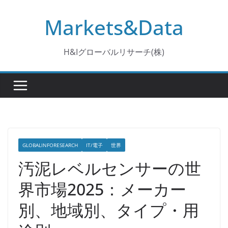
コ
Markets&Data
ン
テ
ン
H&Iグローバルリサーチ(株)
ツ
へ
ス
キ
ッ
プ
GLOBALINFORESEARCH
IT/電子
世界
汚泥レベルセンサーの世
界市場2025：メーカー
別、地域別、タイプ・用