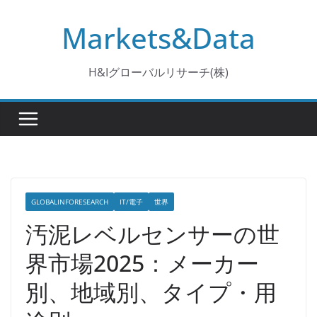
コ
Markets&Data
ン
テ
ン
H&Iグローバルリサーチ(株)
ツ
へ
ス
キ
ッ
プ
GLOBALINFORESEARCH
IT/電子
世界
汚泥レベルセンサーの世
界市場2025：メーカー
別、地域別、タイプ・用