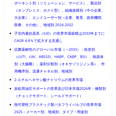
ポーネント別（ソリューション、サービス）、製品別
（オンプレミス、ホスト型）、組織規模別（中小企業、
大企業）、エンドユーザー別（企業、教育、政府機関、
医療、その他）、地域別 2024-2032
子宮内避妊器具（IUD）の世界市場規模は2033年までに
CAGR 4.8％で拡大する見通し
抗菌薬耐性のグローバル市場（～2033）：疾患別
（cUTI、cIAI、ABSSSI、HABP、CABP、BSI）、病原体
別（大腸菌）、薬剤分類別（オキサゾリジノン系）、作
用機序別、流通チャネル別、地域別
2-エチルヘキサン酸ナトリウムの世界市場
炭鉱用油圧サポートの世界及び日本市場2026年：種類別
（チョックサポート、シールドサポート）
熱可塑性プラスチック製バタフライバルブの世界市場
2025：メーカー別、地域別、タイプ・用途別