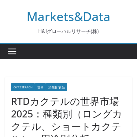
コ
Markets&Data
ン
テ
ン
H&Iグローバルリサーチ(株)
ツ
へ
ス
キ
ッ
プ
QYRESEARCH
世界
消費財/食品
RTDカクテルの世界市場
2025：種類別（ロングカ
クテル、ショートカクテ