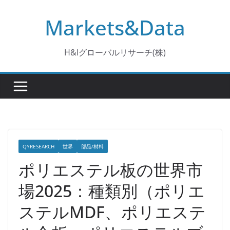
コ
Markets&Data
ン
テ
ン
H&Iグローバルリサーチ(株)
ツ
へ
ス
キ
ッ
プ
QYRESEARCH
世界
部品/材料
ポリエステル板の世界市
場2025：種類別（ポリエ
ステルMDF、ポリエステ