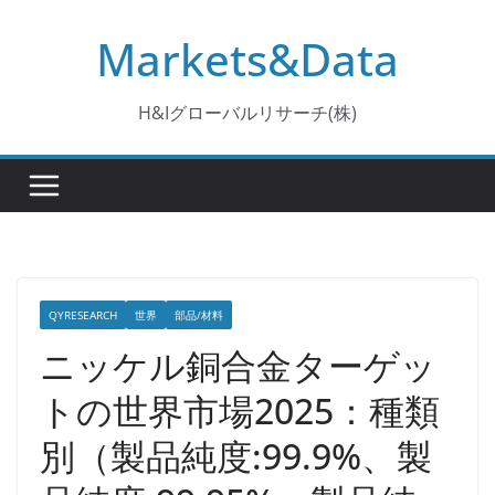
コ
Markets&Data
ン
テ
ン
H&Iグローバルリサーチ(株)
ツ
へ
ス
キ
ッ
プ
QYRESEARCH
世界
部品/材料
ニッケル銅合金ターゲッ
トの世界市場2025：種類
別（製品純度:99.9%、製