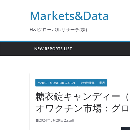
コ
Markets&Data
ン
テ
ン
H&Iグローバルリサーチ(株)
ツ
へ
NEW REPORTS LIST
ス
キ
ッ
プ
MARKET MONITOR GLOBAL
その他産業
世界
糖衣錠キャンディー（
オワクチン市場：グロー
2024年5月29日
staff