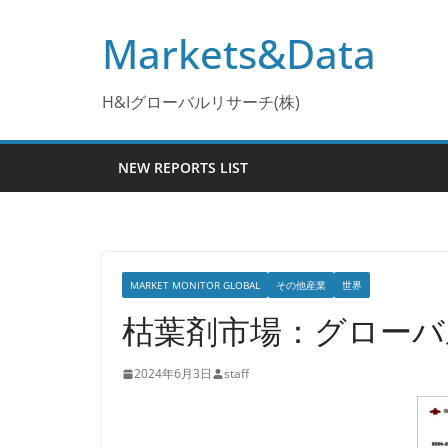
コ
Markets&Data
ン
テ
ン
H&Iグローバルリサーチ(株)
ツ
へ
NEW REPORTS LIST
ス
キ
ッ
プ
MARKET MONITOR GLOBAL
その他産業
世界
枯葉剤市場：グローバル予
2024年6月3日
staff