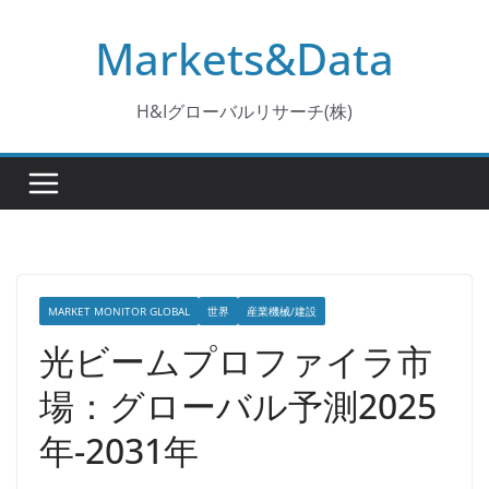
コ
Markets&Data
ン
テ
ン
H&Iグローバルリサーチ(株)
ツ
へ
ス
キ
ッ
プ
MARKET MONITOR GLOBAL
世界
産業機械/建設
光ビームプロファイラ市
場：グローバル予測2025
年-2031年