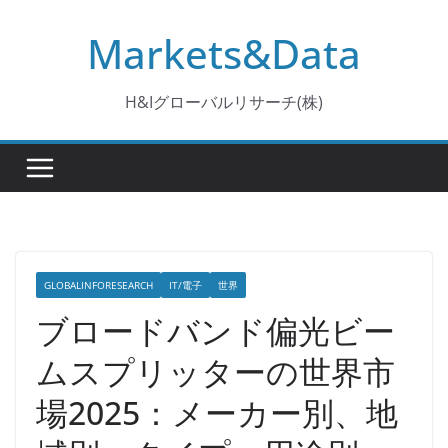
コ
Markets&Data
ン
テ
ン
H&Iグローバルリサーチ(株)
ツ
へ
ス
キ
ッ
プ
GLOBALINFORESEARCH
IT/電子
世界
ブロードバンド偏光ビー
ムスプリッターの世界市
場2025：メーカー別、地