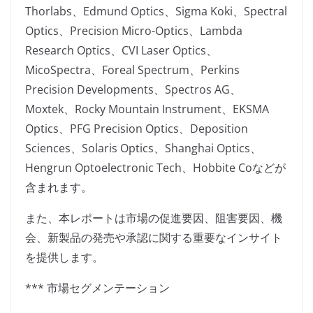
Thorlabs、Edmund Optics、Sigma Koki、Spectral
Optics、Precision Micro-Optics、Lambda
Research Optics、CVI Laser Optics、
MicoSpectra、Foreal Spectrum、Perkins
Precision Developments、Spectros AG、
Moxtek、Rocky Mountain Instrument、EKSMA
Optics、PFG Precision Optics、Deposition
Sciences、Solaris Optics、Shanghai Optics、
Hengrun Optoelectronic Tech、Hobbite Coなどが
含まれます。
また、本レポートは市場の促進要因、阻害要因、機
会、新製品の発売や承認に関する重要なインサイト
を提供します。
*** 市場セグメンテーション