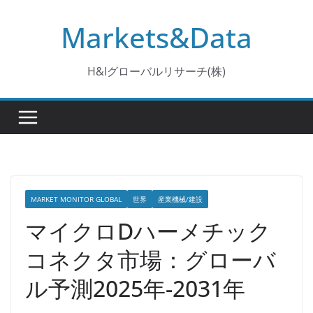
コ
Markets&Data
ン
テ
ン
H&Iグローバルリサーチ(株)
ツ
へ
ス
キ
ッ
プ
MARKET MONITOR GLOBAL
世界
産業機械/建設
マイクロDハーメチック
コネクタ市場：グローバ
ル予測2025年-2031年