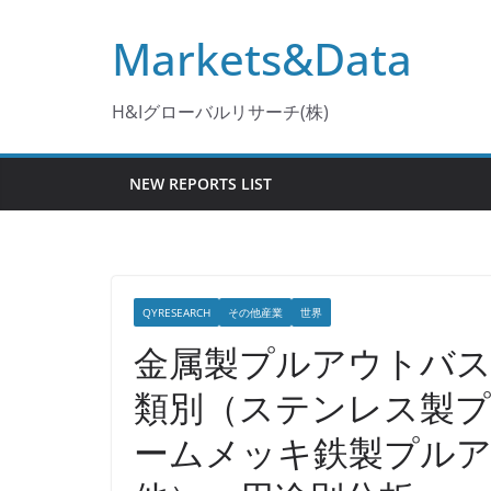
コ
Markets&Data
ン
テ
ン
H&Iグローバルリサーチ(株)
ツ
へ
NEW REPORTS LIST
ス
キ
ッ
プ
QYRESEARCH
その他産業
世界
金属製プルアウトバス
類別（ステンレス製
ームメッキ鉄製プル