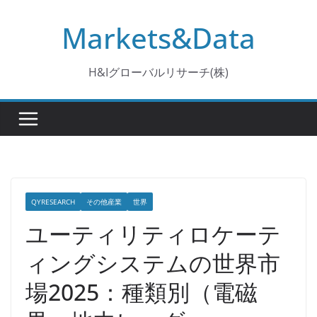
コ
Markets&Data
ン
テ
ン
H&Iグローバルリサーチ(株)
ツ
へ
ス
キ
ッ
プ
QYRESEARCH
その他産業
世界
ユーティリティロケーテ
ィングシステムの世界市
場2025：種類別（電磁