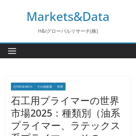
コ
Markets&Data
ン
テ
ン
H&Iグローバルリサーチ(株)
ツ
へ
ス
キ
ッ
プ
QYRESEARCH
その他産業
世界
石工用プライマーの世界
市場2025：種類別（油系
プライマー、ラテックス