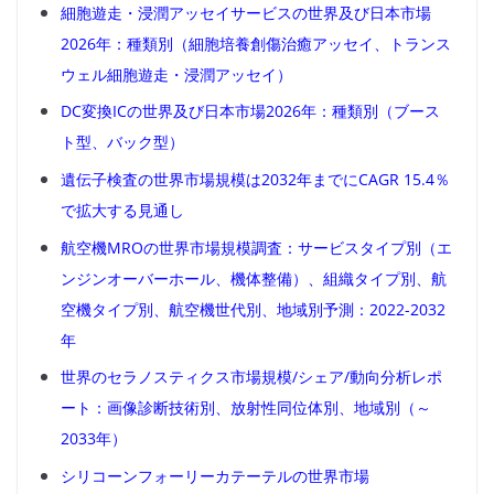
細胞遊走・浸潤アッセイサービスの世界及び日本市場
2026年：種類別（細胞培養創傷治癒アッセイ、トランス
ウェル細胞遊走・浸潤アッセイ）
DC変換ICの世界及び日本市場2026年：種類別（ブース
ト型、バック型）
遺伝子検査の世界市場規模は2032年までにCAGR 15.4％
で拡大する見通し
航空機MROの世界市場規模調査：サービスタイプ別（エ
ンジンオーバーホール、機体整備）、組織タイプ別、航
空機タイプ別、航空機世代別、地域別予測：2022-2032
年
世界のセラノスティクス市場規模/シェア/動向分析レポ
ート：画像診断技術別、放射性同位体別、地域別（～
2033年）
シリコーンフォーリーカテーテルの世界市場