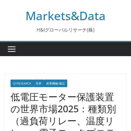
コ
Markets&Data
ン
テ
ン
H&Iグローバルリサーチ(株)
ツ
へ
ス
キ
ッ
プ
QYRESEARCH
世界
産業機械/建設
低電圧モーター保護装置
の世界市場2025：種類別
（過負荷リレー、温度リ