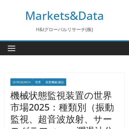
コ
Markets&Data
ン
テ
ン
H&Iグローバルリサーチ(株)
ツ
へ
ス
キ
ッ
プ
QYRESEARCH
世界
産業機械/建設
機械状態監視装置の世界
市場2025：種類別（振動
監視、超音波放射、サー