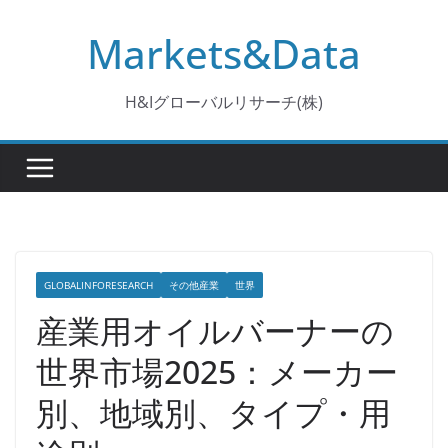
コ
Markets&Data
ン
テ
ン
H&Iグローバルリサーチ(株)
ツ
へ
ス
キ
ッ
プ
GLOBALINFORESEARCH
その他産業
世界
産業用オイルバーナーの
世界市場2025：メーカー
別、地域別、タイプ・用