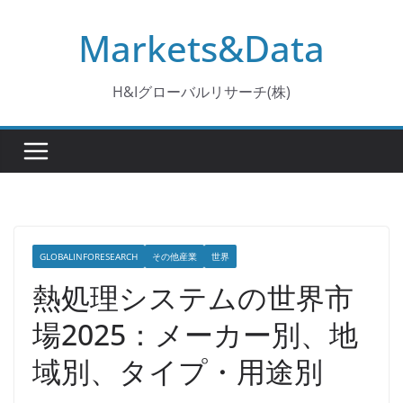
コ
Markets&Data
ン
テ
ン
H&Iグローバルリサーチ(株)
ツ
へ
ス
キ
ッ
プ
GLOBALINFORESEARCH
その他産業
世界
熱処理システムの世界市
場2025：メーカー別、地
域別、タイプ・用途別