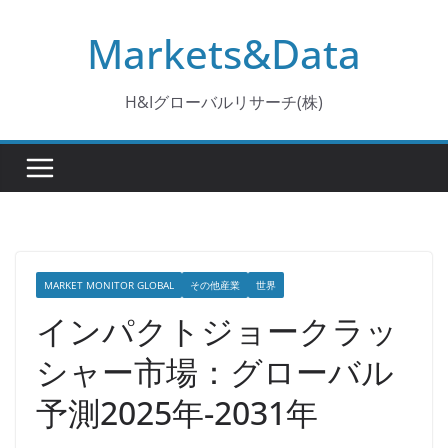
コ
Markets&Data
ン
テ
ン
H&Iグローバルリサーチ(株)
ツ
へ
ス
キ
ッ
プ
MARKET MONITOR GLOBAL
その他産業
世界
インパクトジョークラッ
シャー市場：グローバル
予測2025年-2031年