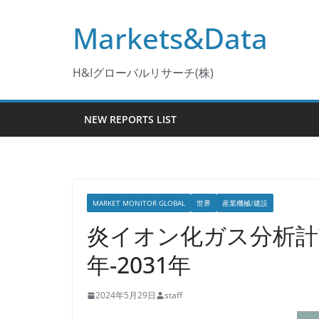
コ
Markets&Data
ン
テ
ン
H&Iグローバルリサーチ(株)
ツ
へ
NEW REPORTS LIST
ス
キ
ッ
プ
MARKET MONITOR GLOBAL
世界
産業機械/建設
炎イオン化ガス分析計
年-2031年
2024年5月29日
staff