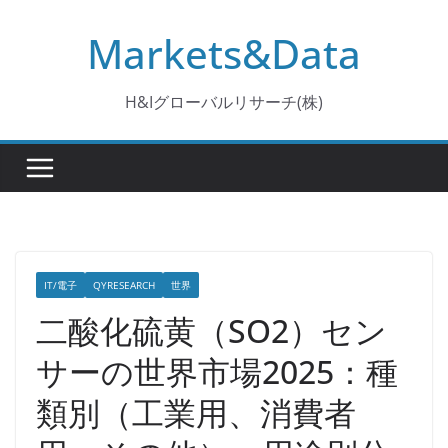
コ
Markets&Data
ン
テ
ン
H&Iグローバルリサーチ(株)
ツ
へ
ス
キ
ッ
プ
IT/電子
QYRESEARCH
世界
二酸化硫黄（SO2）セン
サーの世界市場2025：種
類別（工業用、消費者