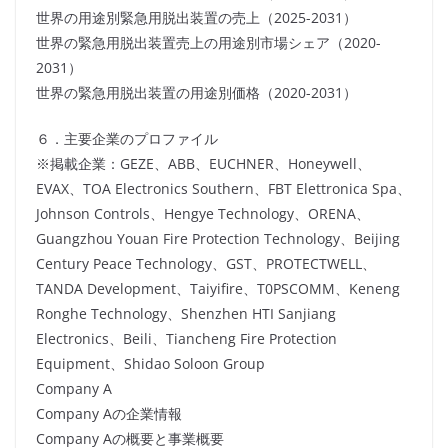
世界の用途別緊急用脱出装置の売上（2025-2031）
世界の緊急用脱出装置売上の用途別市場シェア（2020-
2031）
世界の緊急用脱出装置の用途別価格（2020-2031）
６．主要企業のプロファイル
※掲載企業：GEZE、ABB、EUCHNER、Honeywell、
EVAX、TOA Electronics Southern、FBT Elettronica Spa、
Johnson Controls、Hengye Technology、ORENA、
Guangzhou Youan Fire Protection Technology、Beijing
Century Peace Technology、GST、PROTECTWELL、
TANDA Development、Taiyifire、T0PSCOMM、Keneng
Ronghe Technology、Shenzhen HTI Sanjiang
Electronics、Beili、Tiancheng Fire Protection
Equipment、Shidao Soloon Group
Company A
Company Aの企業情報
Company Aの概要と事業概要