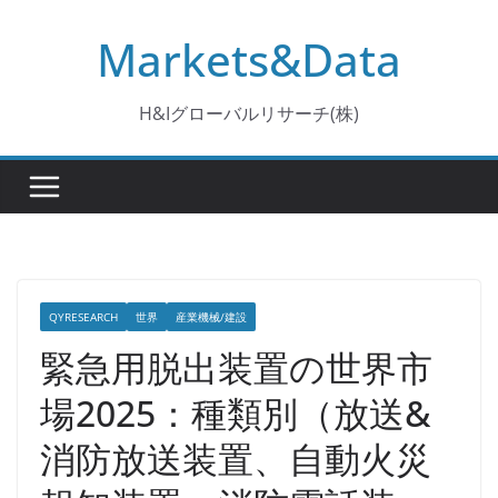
コ
Markets&Data
ン
テ
ン
H&Iグローバルリサーチ(株)
ツ
へ
ス
キ
ッ
プ
QYRESEARCH
世界
産業機械/建設
緊急用脱出装置の世界市
場2025：種類別（放送&
消防放送装置、自動火災