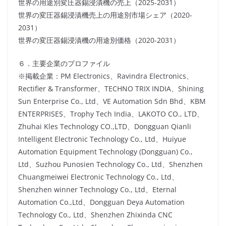
世界の用途別変圧器錫浸漬機の売上（2025-2031）
世界の変圧器錫浸漬機売上の用途別市場シェア（2020-
2031）
世界の変圧器錫浸漬機の用途別価格（2020-2031）
６．主要企業のプロファイル
※掲載企業：PM Electronics、Ravindra Electronics、
Rectifier & Transformer、TECHNO TRIX INDIA、Shining
Sun Enterprise Co., Ltd、VE Automation Sdn Bhd、KBM
ENTERPRISES、Trophy Tech India、LAKOTO CO., LTD、
Zhuhai Kles Technology CO.,LTD、Dongguan Qianli
Intelligent Electronic Technology Co., Ltd、Huiyue
Automation Equipment Technology (Dongguan) Co.,
Ltd、Suzhou Punosien Technology Co., Ltd、Shenzhen
Chuangmeiwei Electronic Technology Co., Ltd、
Shenzhen winner Technology Co., Ltd、Eternal
Automation Co.,Ltd、Dongguan Deya Automation
Technology Co., Ltd、Shenzhen Zhixinda CNC