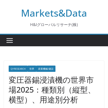
コ
Markets&Data
ン
テ
ン
H&Iグローバルリサーチ(株)
ツ
へ
ス
キ
ッ
プ
QYRESEARCH
世界
産業機械/建設
変圧器錫浸漬機の世界市
場2025：種類別（縦型、
横型）、用途別分析