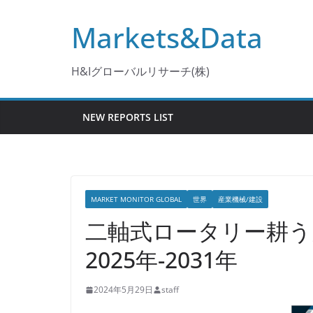
コ
Markets&Data
ン
テ
ン
H&Iグローバルリサーチ(株)
ツ
へ
NEW REPORTS LIST
ス
キ
ッ
プ
MARKET MONITOR GLOBAL
世界
産業機械/建設
二軸式ロータリー耕う
2025年-2031年
2024年5月29日
staff