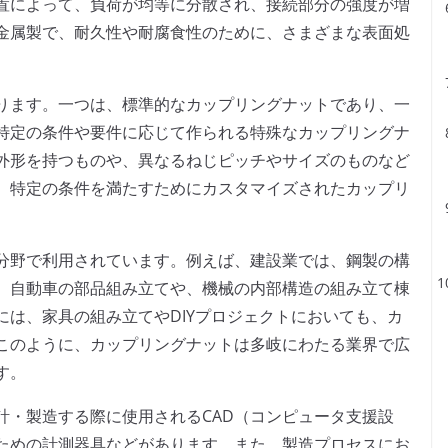
置によって、負荷が均等に分散され、接続部分の強度が増
金属製で、耐久性や耐腐食性のために、さまざまな表面処
ります。一つは、標準的なカップリングナットであり、一
特定の条件や要件に応じて作られる特殊なカップリングナ
外形を持つものや、異なるねじピッチやサイズのものなど
、特定の条件を満たすためにカスタマイズされたカップリ
分野で利用されています。例えば、建設業では、鋼製の構
、自動車の部品組み立てや、機械の内部構造の組み立て棟
は、家具の組み立てやDIYプロジェクトにおいても、カ
このように、カップリングナットは多岐にわたる業界で広
す。
計・製造する際に使用されるCAD（コンピュータ支援設
ための計測器具などがあります。また、製造プロセスにお