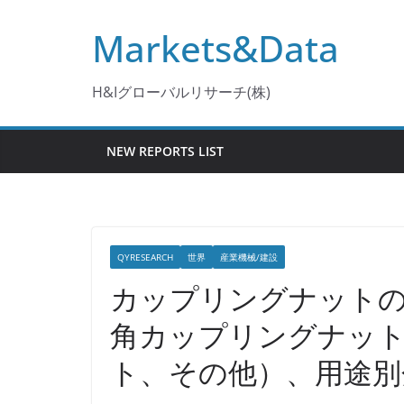
コ
Markets&Data
ン
テ
ン
H&Iグローバルリサーチ(株)
ツ
へ
NEW REPORTS LIST
ス
キ
ッ
プ
QYRESEARCH
世界
産業機械/建設
カップリングナットの
角カップリングナッ
ト、その他）、用途別