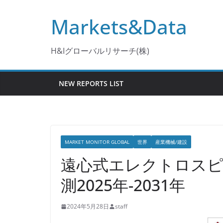
コ
Markets&Data
ン
テ
ン
H&Iグローバルリサーチ(株)
ツ
へ
NEW REPORTS LIST
ス
キ
ッ
プ
MARKET MONITOR GLOBAL
世界
産業機械/建設
遠心式エレクトロス
測2025年-2031年
2024年5月28日
staff