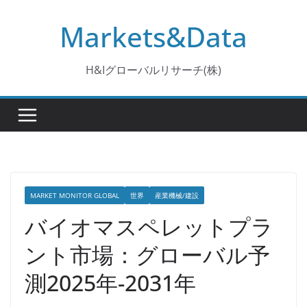
コ
Markets&Data
ン
テ
ン
H&Iグローバルリサーチ(株)
ツ
へ
ス
キ
ッ
プ
MARKET MONITOR GLOBAL
世界
産業機械/建設
バイオマスペレットプラ
ント市場：グローバル予
測2025年-2031年