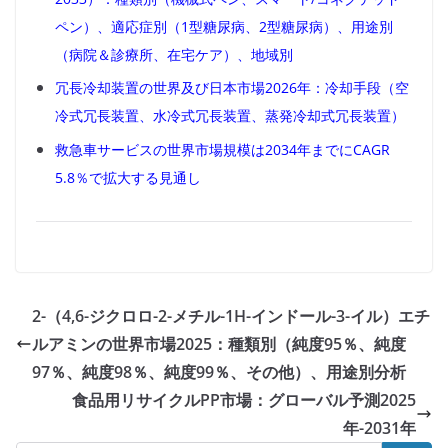
ペン）、適応症別（1型糖尿病、2型糖尿病）、用途別
（病院＆診療所、在宅ケア）、地域別
冗長冷却装置の世界及び日本市場2026年：冷却手段（空
冷式冗長装置、水冷式冗長装置、蒸発冷却式冗長装置）
救急車サービスの世界市場規模は2034年までにCAGR
5.8％で拡大する見通し
2-（4,6-ジクロロ-2-メチル-1H-インドール-3-イル）エチ
ルアミンの世界市場2025：種類別（純度95％、純度
97％、純度98％、純度99％、その他）、用途別分析
食品用リサイクルPP市場：グローバル予測2025
年-2031年