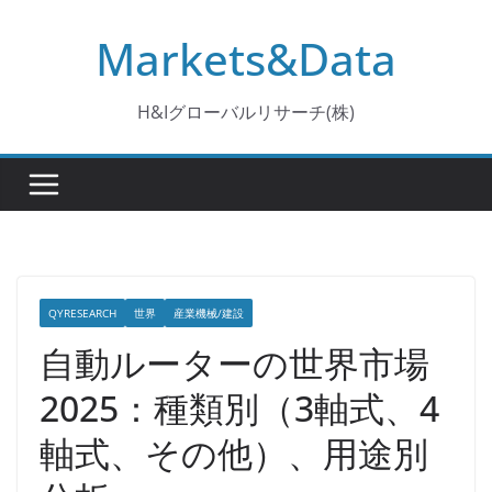
コ
Markets&Data
ン
テ
ン
H&Iグローバルリサーチ(株)
ツ
へ
ス
キ
ッ
プ
QYRESEARCH
世界
産業機械/建設
自動ルーターの世界市場
2025：種類別（3軸式、4
軸式、その他）、用途別