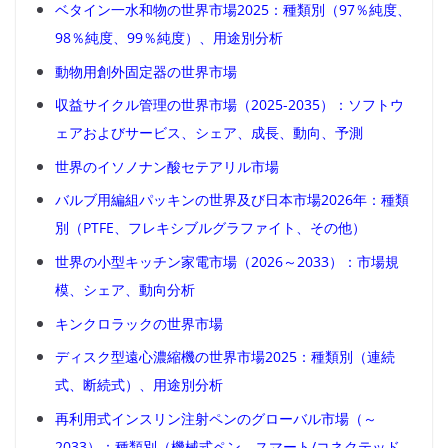
ベタイン一水和物の世界市場2025：種類別（97％純度、
98％純度、99％純度）、用途別分析
動物用創外固定器の世界市場
収益サイクル管理の世界市場（2025-2035）：ソフトウ
ェアおよびサービス、シェア、成長、動向、予測
世界のイソノナン酸セテアリル市場
バルブ用編組パッキンの世界及び日本市場2026年：種類
別（PTFE、フレキシブルグラファイト、その他）
世界の小型キッチン家電市場（2026～2033）：市場規
模、シェア、動向分析
キンクロラックの世界市場
ディスク型遠心濃縮機の世界市場2025：種類別（連続
式、断続式）、用途別分析
再利用式インスリン注射ペンのグローバル市場（～
2033）：種類別（機械式ペン、スマート/コネクテッド