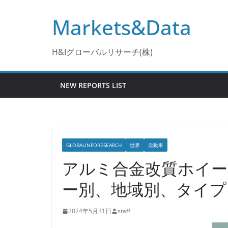
コ
Markets&Data
ン
テ
ン
H&Iグローバルリサーチ(株)
ツ
へ
NEW REPORTS LIST
ス
キ
ッ
プ
GLOBALINFORESEARCH
世界
自動車
アルミ合金改質ホイー
ー別、地域別、タイプ
2024年5月31日
staff