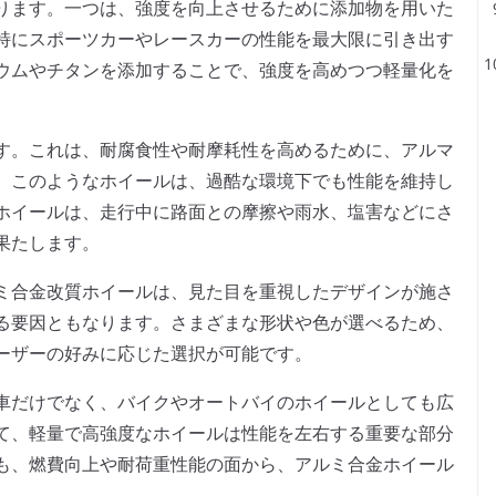
ります。一つは、強度を向上させるために添加物を用いた
特にスポーツカーやレースカーの性能を最大限に引き出す
ウムやチタンを添加することで、強度を高めつつ軽量化を
す。これは、耐腐食性や耐摩耗性を高めるために、アルマ
。このようなホイールは、過酷な環境下でも性能を維持し
ホイールは、走行中に路面との摩擦や雨水、塩害などにさ
果たします。
ミ合金改質ホイールは、見た目を重視したデザインが施さ
る要因ともなります。さまざまな形状や色が選べるため、
ーザーの好みに応じた選択が可能です。
車だけでなく、バイクやオートバイのホイールとしても広
て、軽量で高強度なホイールは性能を左右する重要な部分
も、燃費向上や耐荷重性能の面から、アルミ合金ホイール