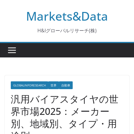
コ
Markets&Data
ン
テ
ン
H&Iグローバルリサーチ(株)
ツ
へ
ス
キ
ッ
プ
GLOBALINFORESEARCH
世界
自動車
汎用バイアスタイヤの世
界市場2025：メーカー
別、地域別、タイプ・用