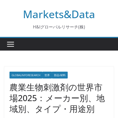
コ
Markets&Data
ン
テ
ン
H&Iグローバルリサーチ(株)
ツ
へ
ス
キ
ッ
プ
GLOBALINFORESEARCH
世界
部品/材料
農業生物刺激剤の世界市
場2025：メーカー別、地
域別、タイプ・用途別