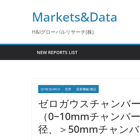
コ
Markets&Data
ン
テ
ン
H&Iグローバルリサーチ(株)
ツ
へ
NEW REPORTS LIST
ス
キ
ッ
プ
QYRESEARCH
世界
産業機械/建設
ゼロガウスチャンバー
（0~10mmチャンバー
径、＞50mmチャン