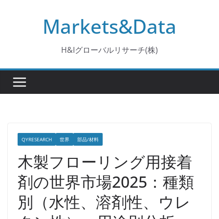
コ
Markets&Data
ン
テ
ン
H&Iグローバルリサーチ(株)
ツ
へ
ス
キ
ッ
プ
QYRESEARCH
世界
部品/材料
木製フローリング用接着
剤の世界市場2025：種類
別（水性、溶剤性、ウレ