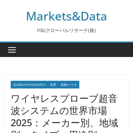
コ
Markets&Data
ン
テ
ン
H&Iグローバルリサーチ(株)
ツ
へ
ス
キ
ッ
プ
GLOBALINFORESEARCH
世界
医療/バイオ
ワイヤレスプローブ超音
波システムの世界市場
2025：メーカー別、地域