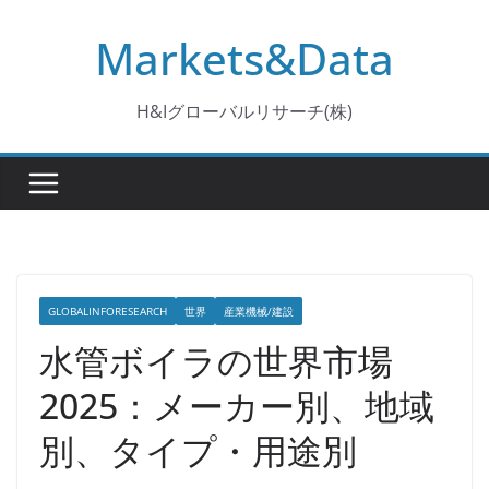
コ
Markets&Data
ン
テ
ン
H&Iグローバルリサーチ(株)
ツ
へ
ス
キ
ッ
プ
GLOBALINFORESEARCH
世界
産業機械/建設
水管ボイラの世界市場
2025：メーカー別、地域
別、タイプ・用途別