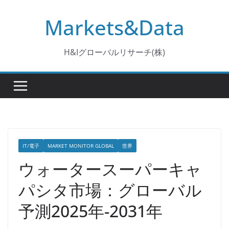
コ
Markets&Data
ン
テ
ン
H&Iグローバルリサーチ(株)
ツ
へ
ス
キ
ッ
プ
IT/電子
MARKET MONITOR GLOBAL
世界
ウォータースーパーキャ
パシタ市場：グローバル
予測2025年-2031年