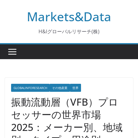
コ
Markets&Data
ン
テ
ン
H&Iグローバルリサーチ(株)
ツ
へ
ス
キ
ッ
プ
GLOBALINFORESEARCH
その他産業
世界
振動流動層（VFB）プロ
セッサーの世界市場
2025：メーカー別、地域