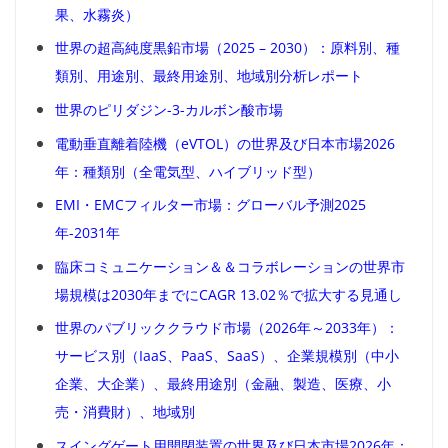
果、水霧炎）
世界の超高純度黒鉛市場（2025 – 2030）：原料別、種
類別、用途別、最終用途別、地域別分析レポート
世界のピリダジン-3-カルボン酸市場
電動垂直離着陸機（eVTOL）の世界及び日本市場2026
年：種類別（全電気型、ハイブリッド型）
EMI・EMCフィルター市場：グローバル予測2025
年-2031年
臨床コミュニケーション＆＆コラボレーションの世界市
場規模は2030年までにCAGR 13.02％で拡大する見通し
世界のパブリッククラウド市場（2026年～2033年）：
サービス別（IaaS、PaaS、SaaS）、企業規模別（中小
企業、大企業）、最終用途別（金融、製造、医療、小
売・消費財）、地域別
スイングゲート用開閉装置の世界及び日本市場2026年：