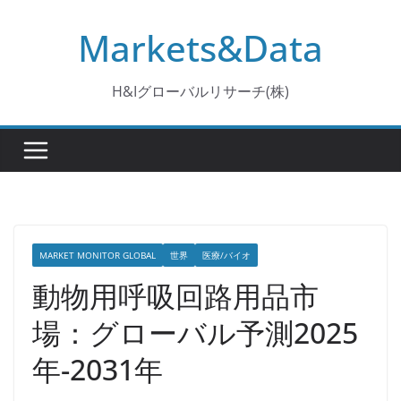
コ
Markets&Data
ン
テ
ン
H&Iグローバルリサーチ(株)
ツ
へ
ス
キ
ッ
プ
MARKET MONITOR GLOBAL
世界
医療/バイオ
動物用呼吸回路用品市
場：グローバル予測2025
年-2031年