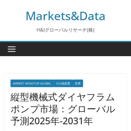
コ
Markets&Data
ン
テ
ン
H&Iグローバルリサーチ(株)
ツ
へ
ス
キ
ッ
プ
MARKET MONITOR GLOBAL
その他産業
世界
縦型機械式ダイヤフラム
ポンプ市場：グローバル
予測2025年-2031年