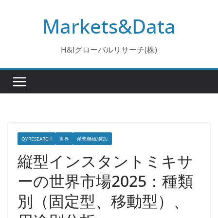
コ
Markets&Data
ン
テ
ン
H&Iグローバルリサーチ(株)
ツ
へ
ス
キ
ッ
プ
QYRESEARCH
世界
産業機械/建設
縦型インスタントミキサ
ーの世界市場2025：種類
別（固定型、移動型）、