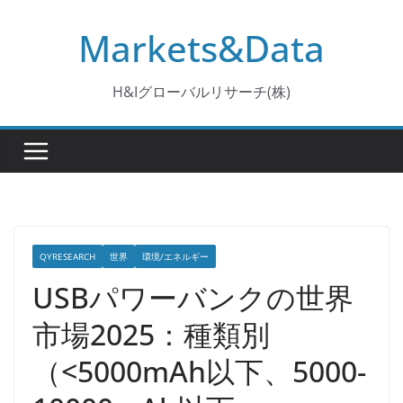
コ
Markets&Data
ン
テ
ン
H&Iグローバルリサーチ(株)
ツ
へ
ス
キ
ッ
プ
QYRESEARCH
世界
環境/エネルギー
USBパワーバンクの世界
市場2025：種類別
（<5000mAh以下、5000-