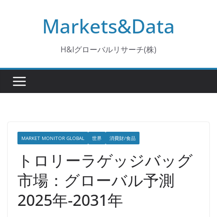
コ
Markets&Data
ン
テ
ン
H&Iグローバルリサーチ(株)
ツ
へ
ス
キ
ッ
プ
MARKET MONITOR GLOBAL
世界
消費財/食品
トロリーラゲッジバッグ
市場：グローバル予測
2025年-2031年