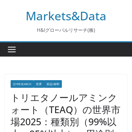
コ
Markets&Data
ン
テ
ン
H&Iグローバルリサーチ(株)
ツ
へ
ス
キ
ッ
プ
QYRESEARCH
世界
部品/材料
トリエタノールアミンク
ォート（TEAQ）の世界市
場2025：種類別（99%以