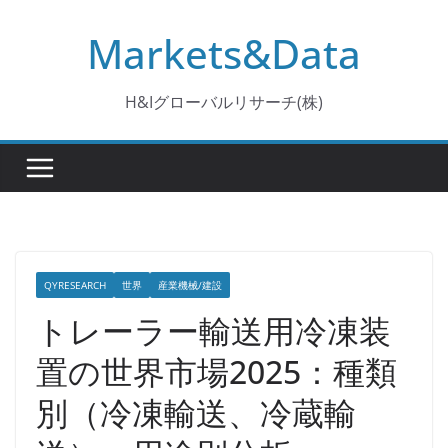
コ
Markets&Data
ン
テ
ン
H&Iグローバルリサーチ(株)
ツ
へ
ス
キ
ッ
プ
QYRESEARCH
世界
産業機械/建設
トレーラー輸送用冷凍装
置の世界市場2025：種類
別（冷凍輸送、冷蔵輸