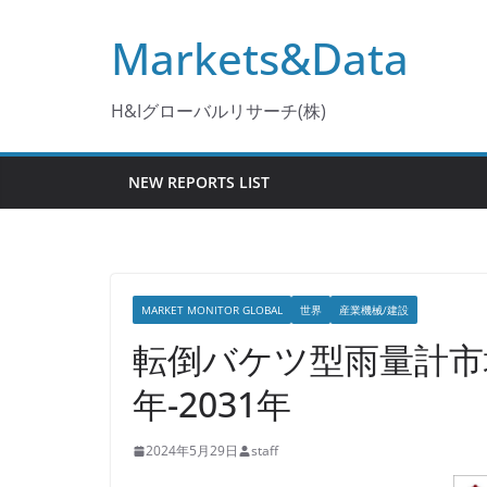
コ
Markets&Data
ン
テ
ン
H&Iグローバルリサーチ(株)
ツ
へ
NEW REPORTS LIST
ス
キ
ッ
プ
MARKET MONITOR GLOBAL
世界
産業機械/建設
転倒バケツ型雨量計市
年-2031年
2024年5月29日
staff