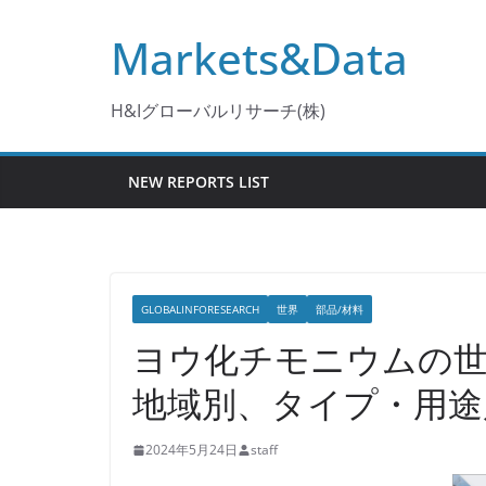
コ
Markets&Data
ン
テ
ン
H&Iグローバルリサーチ(株)
ツ
へ
NEW REPORTS LIST
ス
キ
ッ
プ
GLOBALINFORESEARCH
世界
部品/材料
ヨウ化チモニウムの世
地域別、タイプ・用途
2024年5月24日
staff